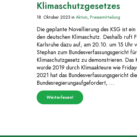
Klimaschutzgesetzes
18. Oktober 2023
in
Aktion
,
Pressemitteilung
Die geplante Novellierung des KSG ist ein
den deutschen Klimaschutz. Deshalb ruft F
Karlsruhe dazu auf, am 20.10. um 15 Uhr v
Stephan zum Bundesverfassungsgericht für 
Klimaschutzgesetz zu demonstrieren. Das 
wurde 2019 durch Klimaakteure wie Friday
2021 hat das Bundesverfassungsgericht die
Bundesregierungaufgefordert, …
über
Weiterlesen
!
„Pressemitteilung:
Fridays
for
Future-
Demo
am
20.10.