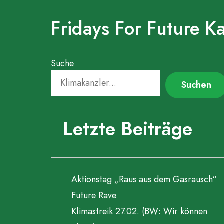
für
den
Erhalt
Fridays For Future K
des
Klimaschutzgesetzes“
Suche
Suchen
Letzte Beiträge
Aktionstag „Raus aus dem Gasrausch“
Future Rave
Klimastreik 27.02. (BW: Wir können