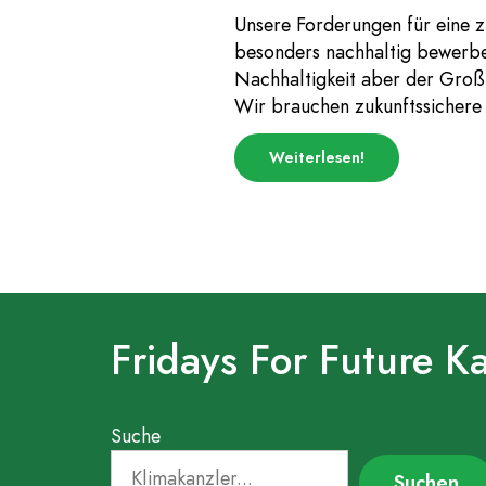
Unsere Forderungen für eine z
besonders nachhaltig bewerben,
Nachhaltigkeit aber der Großt
Wir brauchen zukunftssichere
über
Weiterlesen
!
„Fernwärme
Fossilfrei“
Fridays For Future K
Suche
Suchen