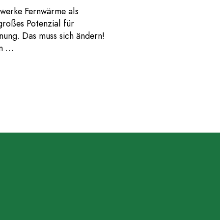
twerke Fernwärme als
großes Potenzial für
nung. Das muss sich ändern!
en …