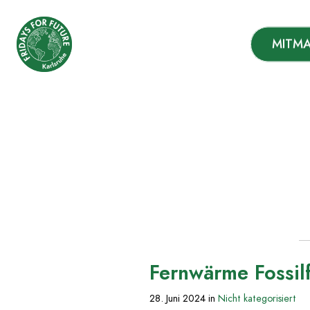
Fridays For Future Kar
MITM
Zum
Inhalt
springen
Fernwärme Fossilf
28. Juni 2024
in
Nicht kategorisiert